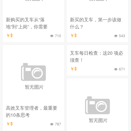
新购买的叉车从“落
新买的叉车，第一步该做
地”到“上岗”，你需要
什么？
￥0
710
￥0
543
叉车每日检查：这20 项必
须查！
￥0
671
高效叉车管理者，最重要
的10条思考
￥0
787